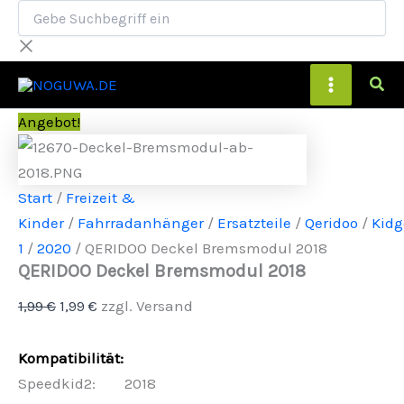
Gebe
QERIDOO
Zum
Ursprünglicher
Aktueller
Suchbegriff
Deckel
Inhalt
Preis
Preis
ein
Bremsmodul
springen
war:
ist:
2018
Main
Menge
1,99 €
1,99 €.
Menu
Angebot!
Start
/
Freizeit &
Kinder
/
Fahrradanhänger
/
Ersatzteile
/
Qeridoo
/
Kidg
1
/
2020
/ QERIDOO Deckel Bremsmodul 2018
QERIDOO Deckel Bremsmodul 2018
1,99
€
1,99
€
zzgl. Versand
Kompatibilität:
Speedkid2: 2018