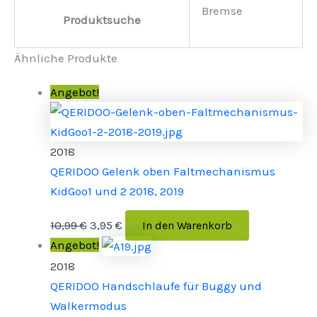
Bremse
Produktsuche
Ähnliche Produkte
Angebot!
2018
QERIDOO Gelenk oben Faltmechanismus
KidGoo1 und 2 2018, 2019
10,99
€
3,95
€
In den Warenkorb
Angebot!
2018
QERIDOO Handschlaufe für Buggy­ und
Walkermodus