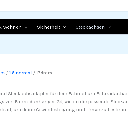
& Wohnen
Sicherheit
Steckachsen
mm
/
1.5 normal
/ 174mm
 und Steckachsadapter für dein Fahrrad um Fahrradanhä
gs von Fahrradanhänger-24, wie du die passende Steckac
nload, um deine Gewindesteigung und Länge zu bestimm