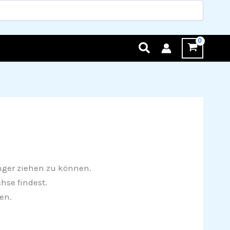
nger ziehen zu können.
hse findest.
en.