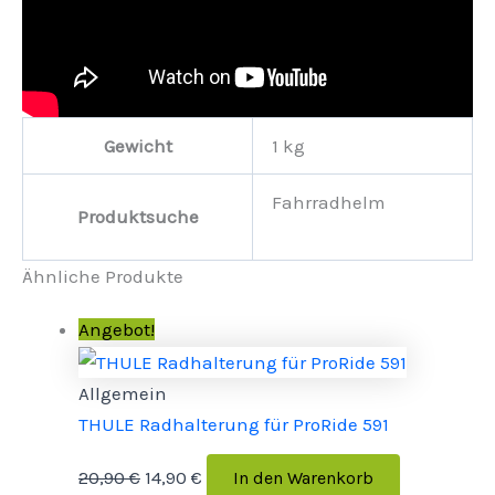
Gewicht
1 kg
Fahrradhelm
Produktsuche
Ähnliche Produkte
Angebot!
Allgemein
THULE Radhalterung für ProRide 591
20,90
€
14,90
€
In den Warenkorb