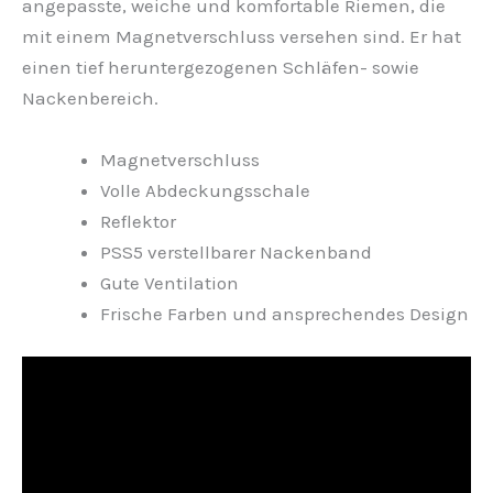
angepasste, weiche und komfortable Riemen, die
mit einem Magnetverschluss versehen sind. Er hat
einen tief heruntergezogenen Schläfen- sowie
Nackenbereich.
Magnetverschluss
Volle Abdeckungsschale
Reflektor
PSS5 verstellbarer Nackenband
Gute Ventilation
Frische Farben und ansprechendes Design