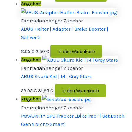
Angebot!
Fahrradanhänger Zubehör
ABUS Halter | Adapter | Brake Booster |
Schwarz
8,95
€
2,50
€
In den Warenkorb
Angebot!
Fahrradanhänger Zubehör
ABUS Skurb Kid | M | Grey Stars
59,95
€
31,95
€
In den Warenkorb
Angebot!
Fahrradanhänger Zubehör
POWUNITY GPS Tracker „BikeTrax“ | Set Bosch
(Gen4 Nicht-Smart)