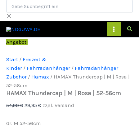
Gebe
HAMAX
Zum
Suchbegriff
Thundercap
Inhalt
ein
|
springen
M
Main
|
Rosa
|
Menu
Angebot!
52-
56cm
Menge
Start
/
Freizeit &
Kinder
/
Fahrradanhänger
/
Fahrradanhänger
Zubehör
/
Hamax
/ HAMAX Thundercap | M | Rosa |
52-56cm
HAMAX Thundercap | M | Rosa | 52-56cm
54,90
€
29,95
€
zzgl. Versand
Gr. M 52-56cm