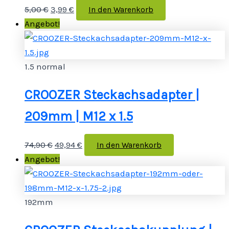
5,00
€
3,99
€
In den Warenkorb
Angebot!
1.5 normal
CROOZER Steckachsadapter |
209mm | M12 x 1.5
74,90
€
49,94
€
In den Warenkorb
Angebot!
192mm