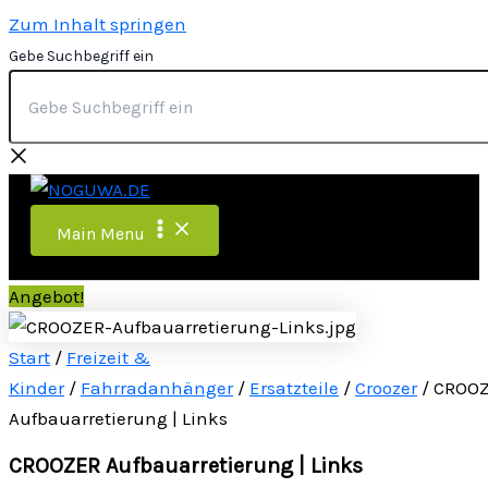
Zum Inhalt springen
Gebe Suchbegriff ein
Main Menu
Angebot!
Start
/
Freizeit &
Kinder
/
Fahrradanhänger
/
Ersatzteile
/
Croozer
/ CROO
Aufbauarretierung | Links
CROOZER Aufbauarretierung | Links