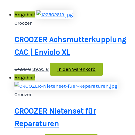
Angebot!
Croozer
CROOZER Achsmutterkupplung
CAC | Enviolo XL
54,90
€
39,95
€
In den Warenkorb
Angebot!
Croozer
CROOZER Nietenset für
Reparaturen