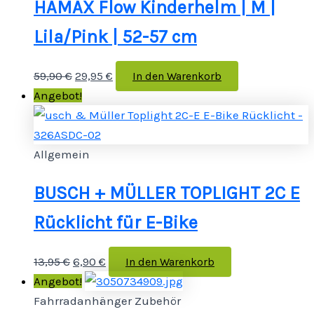
HAMAX Flow Kinderhelm | M |
Lila/Pink | 52-57 cm
59,90
€
29,95
€
In den Warenkorb
Angebot!
Allgemein
BUSCH + MÜLLER TOPLIGHT 2C E
Rücklicht für E-Bike
13,95
€
6,90
€
In den Warenkorb
Angebot!
Fahrradanhänger Zubehör