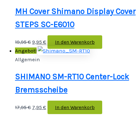
MH Cover Shimano Display Cover
STEPS SC-E6010
19,95
€
9,95
€
In den Warenkorb
Angebot!
Allgemein
SHIMANO SM-RT10 Center-Lock
Bremsscheibe
17,95
€
7,95
€
In den Warenkorb