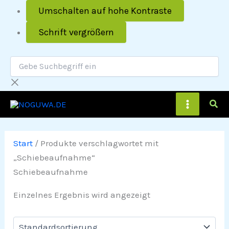
Zum
Umschalten auf hohe Kontraste
Inhalt
Schrift vergrößern
springen
Gebe
Suchbegriff
ein
Main
Menu
Start
/ Produkte verschlagwortet mit
„Schiebeaufnahme“
Schiebeaufnahme
Einzelnes Ergebnis wird angezeigt