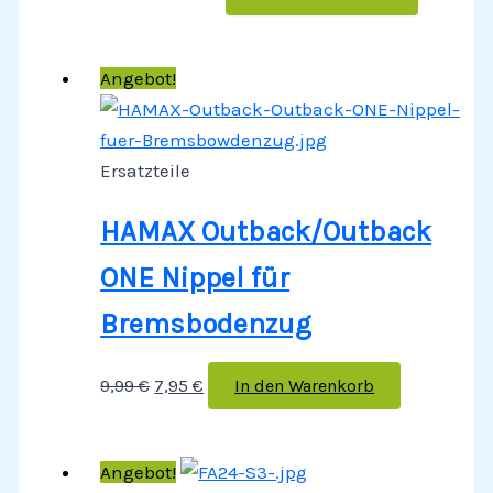
Angebot!
Ersatzteile
HAMAX Outback/Outback
ONE Nippel für
Bremsbodenzug
9,99
€
7,95
€
In den Warenkorb
Angebot!