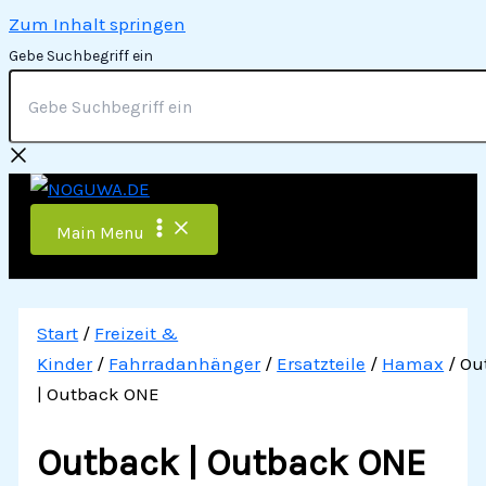
Zum Inhalt springen
Gebe Suchbegriff ein
Main Menu
Start
/
Freizeit &
Kinder
/
Fahrradanhänger
/
Ersatzteile
/
Hamax
/ Ou
| Outback ONE
Outback | Outback ONE